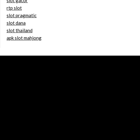
slot gacor
rtp slot
slot pragmatic
slot dana
slot thailand
apk slot mahjong