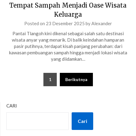
Tempat Sampah Menjadi Oase Wisata
Keluarga
Posted on
23 Desember 2025
by
Alexander
Pantai Tlangoh kini dikenal sebagai salah satu destinasi
wisata anyar yang menarik. Di balik keindahan hamparan
pasir putihnya, terdapat kisah panjang perubahan: dari
kawasan pembuangan sampah hingga menjadi lokasi wisata
yang diidamkan…
Paginasi
1
Berikutnya
pos
CARI
Cari