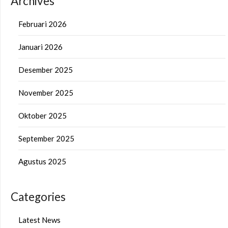
Archives
Februari 2026
Januari 2026
Desember 2025
November 2025
Oktober 2025
September 2025
Agustus 2025
Categories
Latest News