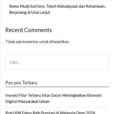
Romo Mudji Sutrisno, Tokoh Kebudayaan dan Rohaniwan,
Berpulang di Usia Lanjut
Recent Comments
Tidak ada komentar untuk ditampilkan.
CARI
UNTUK:
Pos-pos Terbaru
Inovasi Fitur Terbaru Situs Gacor Meningkatkan Ekonomi
Digital Masyarakat Umum
Putri KW Fokus Raih Prestasi di Malaysia Open 2026