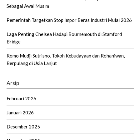
Sebagai Awal Musim
Pemerintah Targetkan Stop Impor Beras Industri Mulai 2026
Laga Penting Chelsea Hadapi Bournemouth di Stamford
Bridge
Romo Mudji Sutrisno, Tokoh Kebudayaan dan Rohaniwan,
Berpulang di Usia Lanjut
Arsip
Februari 2026
Januari 2026
Desember 2025