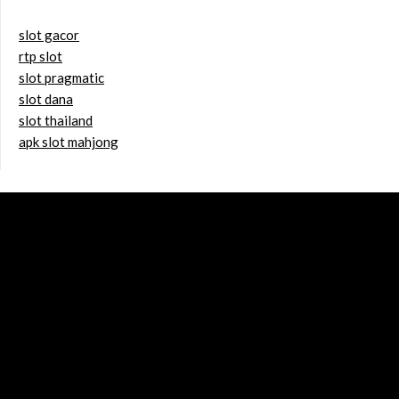
slot gacor
rtp slot
slot pragmatic
slot dana
slot thailand
apk slot mahjong