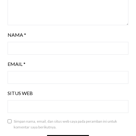
NAMA
*
EMAIL
*
SITUS WEB
Simpan nama, email, dan situs web saya pada peramban ini untuk
komentar saya berikutnya.