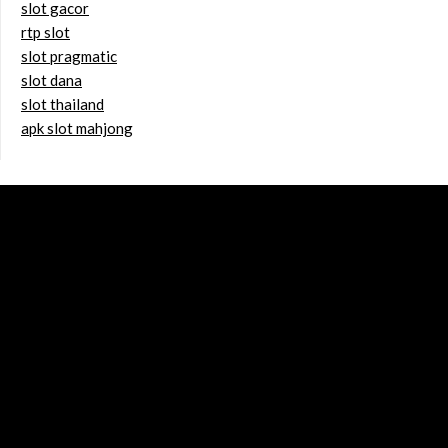
slot gacor
rtp slot
slot pragmatic
slot dana
slot thailand
apk slot mahjong