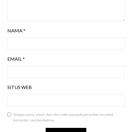
NAMA
*
EMAIL
*
SITUS WEB
Simpan nama, email, dan situs web saya pada peramban ini untuk
komentar saya berikutnya.