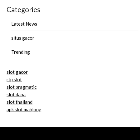
Categories
Latest News
situs gacor
Trending
slot gacor
rtp slot
slot pragmatic
slot dana
slot thailand
apk slot mahjong