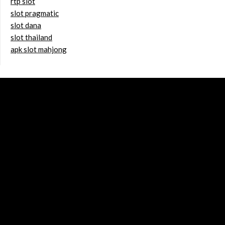
rtp slot
slot pragmatic
slot dana
slot thailand
apk slot mahjong