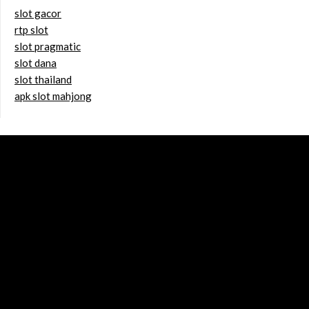
slot gacor
rtp slot
slot pragmatic
slot dana
slot thailand
apk slot mahjong