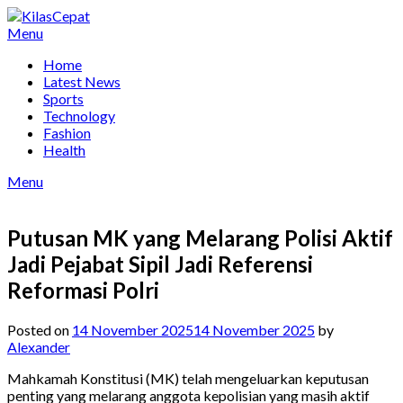
Skip
to
Menu
content
Home
Latest News
Sports
Technology
Fashion
Health
Menu
Putusan MK yang Melarang Polisi Aktif
Jadi Pejabat Sipil Jadi Referensi
Reformasi Polri
Posted on
14 November 2025
14 November 2025
by
Alexander
Mahkamah Konstitusi (MK) telah mengeluarkan keputusan
penting yang melarang anggota kepolisian yang masih aktif