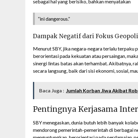
sebagai hal yang berisiko, bahkan menyatakan
“ini dangerous.”
Dampak Negatif dari Fokus Geopoli
Menurut SBY, jika negara-negara terlalu terpaku p
berorientasi pada kekuatan atau persaingan, mak
sinergi lintas batas akan terhambat. Akibatnya, 
secara langsung, baik dari sisi ekonomi, sosial, m
Baca Juga :
Jumlah Korban Jiwa Akibat Rob
Pentingnya Kerjasama Inte
SBY menegaskan, dunia butuh lebih banyak kolabor
mendorong pemerintah-pemerintah di berbagai neg
menguntungkan, berorientasi pada perdamaian, p