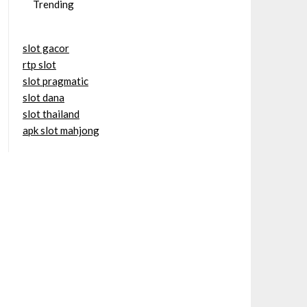
Trending
slot gacor
rtp slot
slot pragmatic
slot dana
slot thailand
apk slot mahjong