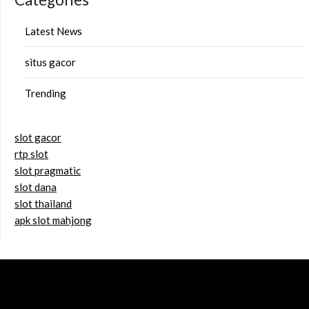
Latest News
situs gacor
Trending
slot gacor
rtp slot
slot pragmatic
slot dana
slot thailand
apk slot mahjong