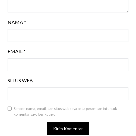
NAMA
*
EMAIL
*
SITUS WEB
Simpan nama, email, dan situs web saya pada peramban ini untuk
komentar saya berikutnya.