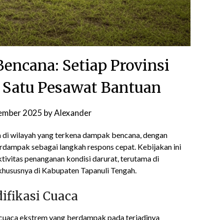
ncana: Setiap Provinsi
Satu Pesawat Bantuan
ember 2025
by
Alexander
 di wilayah yang terkena dampak bencana, dengan
rdampak sebagai langkah respons cepat. Kebijakan ini
ivitas penanganan kondisi darurat, terutama di
 khususnya di Kabupaten Tapanuli Tengah.
ifikasi Cuaca
i cuaca ekstrem yang berdampak pada terjadinya