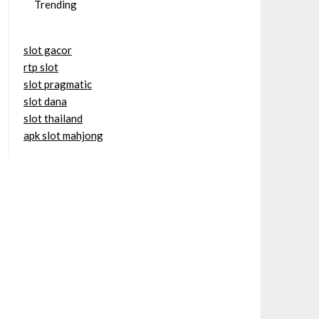
Trending
slot gacor
rtp slot
slot pragmatic
slot dana
slot thailand
apk slot mahjong